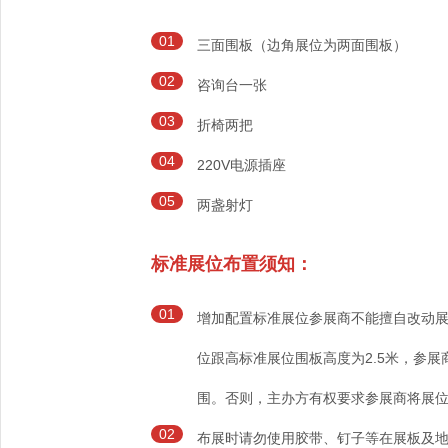
01
三面围板（边角展位为两面围板）
02
咨询台一张
03
折椅两把
04
220V电源插座
05
两盏射灯
标准展位布置须知：
01
增加配置标准展位参展商不能擅自改动
位跟高标准展位围板高度为2.5米，参
围。否则，主办方有权要求参展商将展
02
布展时请勿使用胶带、钉子等在展板及