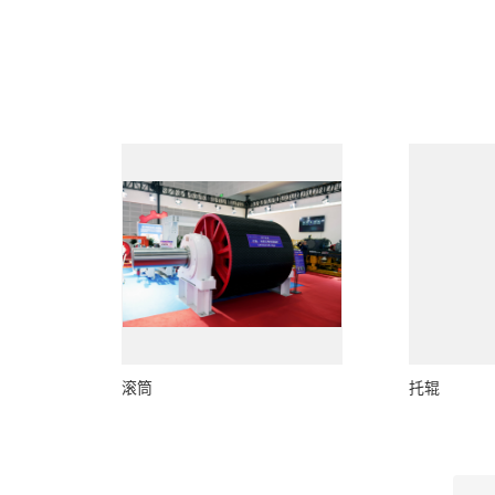
滚筒
托辊