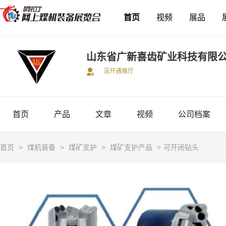
首页
视频
展品
山东省广新喜齿矿业科技有限
没开通展厅
首页
产品
文章
视频
公司档案
首页
>
煤机装备
>
煤矿支护
>
煤矿支护产品
>
可开闭钻头