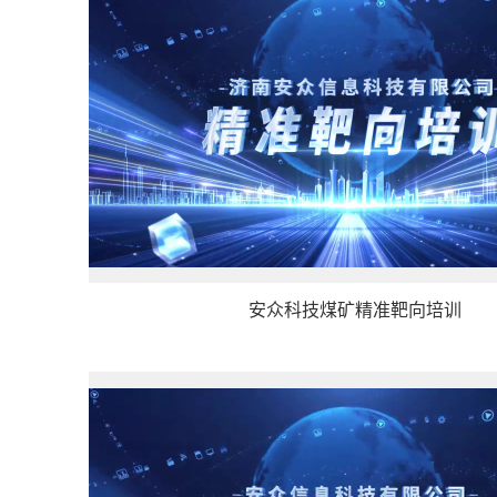
安众科技煤矿精准靶向培训